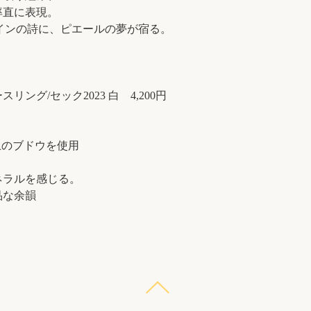
率直に表現。
ワインの詩に、ピエールの夢が宿る。
ング/セック2023 白 4,200円
年以上のブドウを使用
ネラルを感じる。
品な余韻