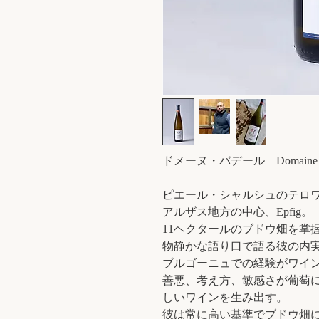
ドメーヌ・バデール Domaine B
ピエール・シャルシュのテロ
アルザス地方の中心、Epfig。
11ヘクタールのブドウ畑を掌
物静かな語り口で語る彼の内
ブルゴーニュでの経験がワイ
善悪、考え方、敏感さが葡萄
しいワインを生み出す。
彼は常に高い基準でブドウ畑