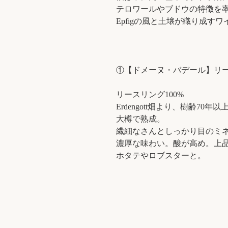
テロワールやブドウの特徴を
Epfigの風と土壌が織り成す
①【ドメーヌ・バデール】リースリ
リースリング100%
Erdengott畑より、樹齢70
大樽で熟成。
繊細なさんとしっかり目のミ
濃厚な味わい。酸が高め。上
ホタテやロブスターと。