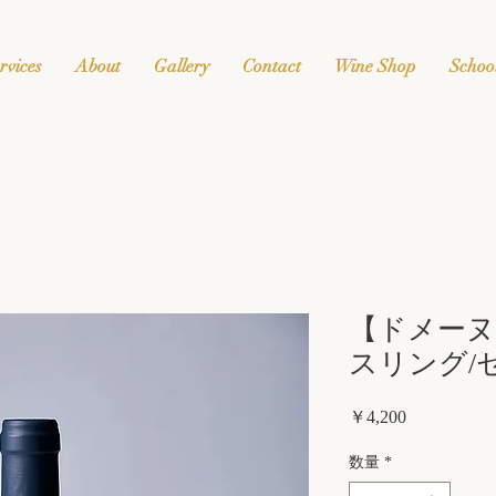
rvices
About
Gallery
Contact
Wine Shop
Schoo
【ドメーヌ
スリング/セ
価
￥4,200
格
数量
*