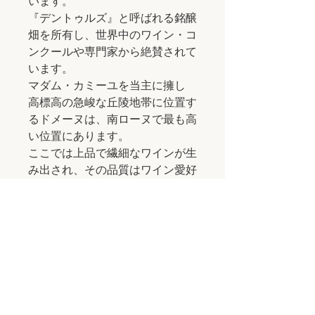
います。
『デントゥルズ』と呼ばれる銘醸
畑を所有し、世界中のワイン・コ
ンクールや専門家から絶賛されて
います。
マダム・カミーユを当主に擁し
高標高の急峻な丘陵地帯に位置す
るドメーヌは、南ローヌで最も高
い位置にあります。
ここでは上品で繊細なワインが生
み出され、その品質はワイン愛好
家を魅了し続けています。
①.【ドメーヌ・サンタマン】コ
ート・デュ・ローヌ/ラ・ボリー
2023 白 4,400円
ヴィオニエ95%・ルーサン5%