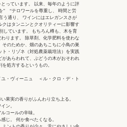
とっています。 以来、毎年のように評
を” “テロワールを尊重し、 時間と労
言う通り、 ワインにはエレガンスさが
ルクはタンニンとクオリティーに影響す
別しています。 もちろん樽も、木を育
わります。 除草剤、化学肥料を使わな
 そのためか、畑のあちこちに小鳥の巣
ット・リゾネ（対処農薬栽培法）を実践
どがあらわれて、ぶどうの木がおそわれ
剤を処方するというもの。
イユ・ヴィーニュ ＜ル・クロ・デ・ト
赤い果実の香りがふんわり立ち上る。
ワイン。
アルコールの辛味。
感じ。 何か食べたくなる。
 ミントの香りが少々。舌にやさしい余