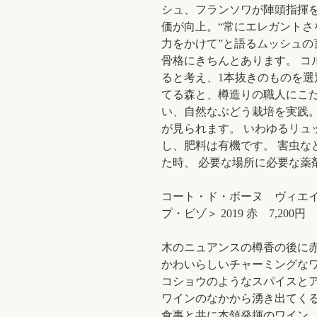
シュ、フランソワが陣頭指揮を
価が向上。“常にエレガントさ
力をかけて”と語るムッシュの
骨格にきちんとあります。 コ
ると考え、1本抜きのものを選
てる森と、樽造りの職人にこだ
い、自然なぶどう栽培を実践。
が見られます。 いわゆるリュ
し、肥料は有機です。 害虫な
た時、 必要な場所に必要な薬
コート・ド・ボーヌ ヴィエ
プ・ビゾ＞ 2019 赤 7,200円
木のニュアンスの樽香の後に
かわいらしいチャーミングな
コショウのようなスパイスと
ワインのなかから湧き出てくる
食事と共に本領発揮のワイン。