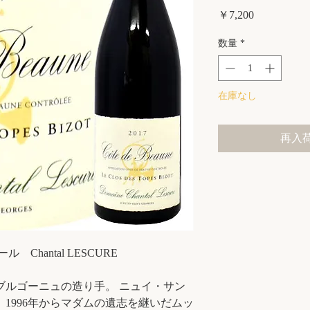
価
￥7,200
格
数量
*
在庫なし
再入
Chantal LESCURE
ブルゴーニュの造り手。 ニュイ・サン
 1996年からマダムの遺志を継いだムッ