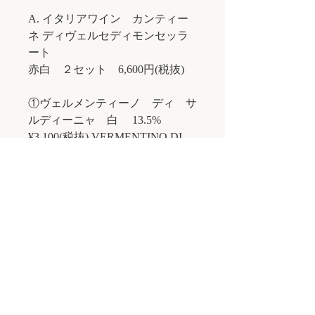
A. イタリアワイン カンティー
ネ ディヴェルセディモンセッラ
ート
赤白 ２セット 6,600円(税抜)
①ヴェルメンティーノ ディ サ
ルディーニャ 白 13.5%
¥3,100(税抜) VERMENTINO DI
SARDEGNA /
ヴェルメンティーノ /
カットしたばかりのフレッシュな
ハーブや、爽やかな青リンゴ、
そしてサルディー ニャの海を感
じる厚みのある立体的なアロマ。
ふくよかでリッチな味わいで、
サル ディーニャのワインらしく
魚介との相性は抜群だが、 羊乳
のチーズや鶏肉・豚肉な どの白