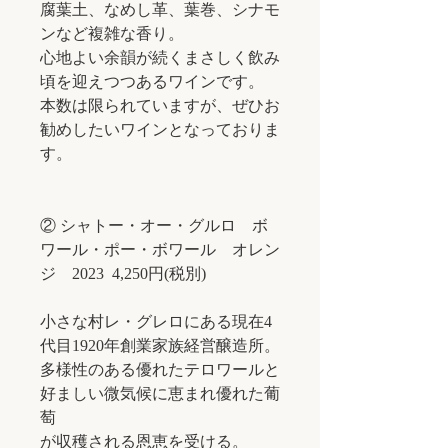
腐葉土、なめし革、葉巻、シナモ
ンなど複雑な香り。
心地よい余韻が続くまさしく飲み
頃を迎えつつあるワインです。
本数は限られていますが、ぜひお
勧めしたいワインとなっておりま
す。
② シャトー・オー・グルロ ボ
ワール・ポー・ボワール オレン
ジ 2023 4,250円(税別)
小さな村レ・グレロにある現在4
代目1920年創業家族経営醸造所。
多様性のある優れたテロワールと
好ましい微気候に恵まれ優れた葡
萄
が収穫される恩恵を受ける。