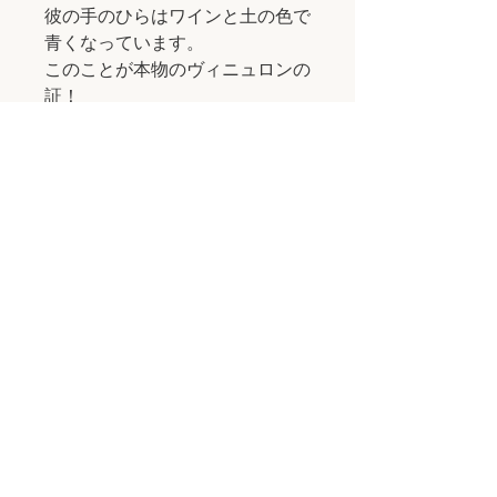
彼の手のひらはワインと土の色で
青くなっています。
このことが本物のヴィニュロンの
証！
有機栽培を実践。
420日間の樽熟成の赤ワイン
ロマンチックな
ネーミングのワイン。「ニュイ」
とは、
フランス語で「夜」という意味
ローマン・シラー100％
希少で貴重なセリーヌという古木
のシラーから造られています。
エレガンスの表現の極地とも言え
るこのワインは、
しみじみとした旨みと果実味が
口の中に広がります。